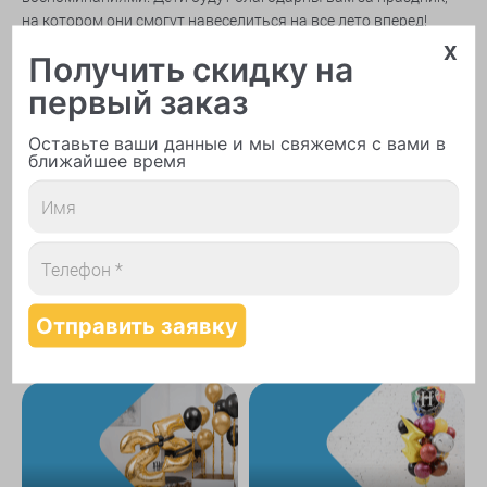
на котором они смогут навеселиться на все лето вперед!
x
Автор: Шарлот
Получить скидку на
4
0
первый заказ
Предыдущая статья
Следующая статья
Оставьте ваши данные и мы свяжемся с вами в
09.04.2024
ближайшее время
Популярные категории
Герои мультфильмов
День рождения