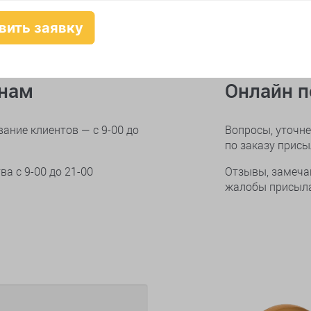
онам
Онлайн 
ание клиентов — с 9-00 до
Вопросы, уточне
по заказу прис
тва
с 9-00 до 21-00
Отзывы, замеча
жалобы присыла