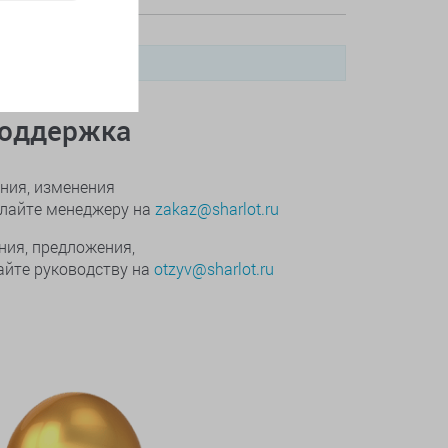
поддержка
ния, изменения
ылайте менеджеру на
zakaz@sharlot.ru
ния, предложения,
йте руководству на
otzyv@sharlot.ru