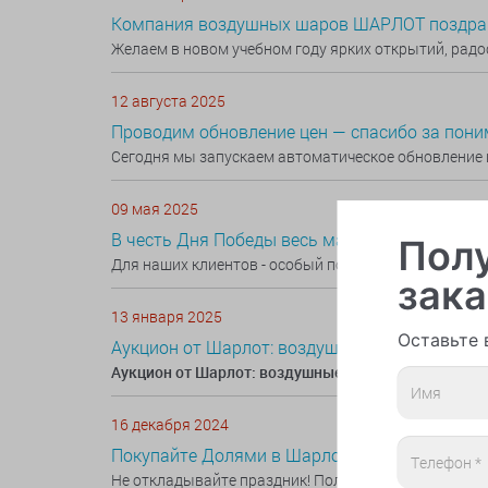
Компания воздушных шаров ШАРЛОТ поздрав
Желаем в новом учебном году ярких открытий, радо
12 августа 2025
Проводим обновление цен — спасибо за пони
Сегодня мы запускаем автоматическое обновление 
09 мая 2025
В честь Дня Победы весь май дарим любой ш
Полу
Для наших клиентов - особый подарок! Весь май при
зака
13 января 2025
Оставьте 
Аукцион от Шарлот: воздушные шары по ваше
Аукцион от Шарлот: воздушные шары по вашей цен
16 декабря 2024
Покупайте Долями в Шарлот!
Не откладывайте праздник! Получите заказ сейчас, 