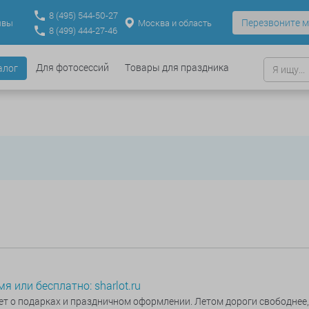
8
(495)
544-50-27
Перезвоните м
Москва и область
ывы
8
(499)
444-27-46
Для фотосессий
Товары для праздника
алог
 или бесплатно: sharlot.ru
ет о подарках и праздничном оформлении. Летом дороги свободнее,