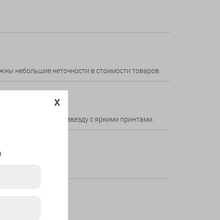
ожны небольшие неточности в стоимости товаров.
x
своему заказу, или звезду с яркими принтами.
я