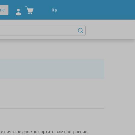
не
0
р
 и ничто не должно портить вам настроение.