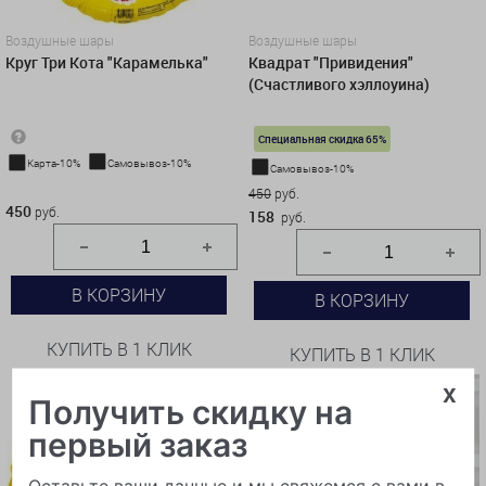
Воздушные шары
Воздушные шары
Круг Три Кота "Карамелька"
Квадрат "Привидения"
(Счастливого хэллоуина)
Специальная скидка 65%
Карта-10%
Самовывоз-10%
Самовывоз-10%
450 руб.
450
руб.
450
руб.
158
руб.
В КОРЗИНУ
В КОРЗИНУ
КУПИТЬ В 1 КЛИК
КУПИТЬ В 1 КЛИК
x
Получить скидку на
первый заказ
Оставьте ваши данные и мы свяжемся с вами в