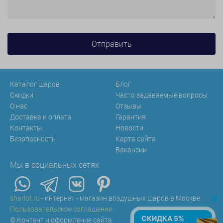
Каталог шаров
Блог
Скидки
Часто задаваемые вопросы
О нас
Отзывы
Доставка и оплата
Гарантия
Контакты
Новости
Безопасность
Карта сайта
Вакансии
Мы в социальных сетях
x
sharlot.ru
- интернет - магазин воздушных шаров в Москве
Пользовательское соглашение
СКИДКА 5%
© Контент и оформление сайта.