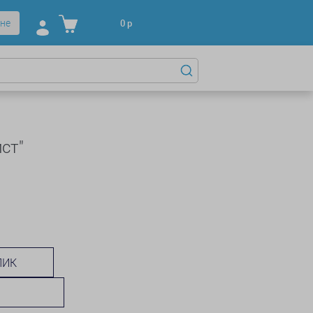
не
0
р
ст"
ЛИК