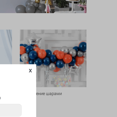
x
Оформление шарами
я