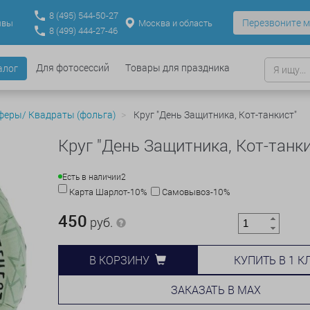
8
(495)
544-50-27
Перезвоните м
Москва и область
ывы
8
(499)
444-27-46
Для фотосессий
Товары для праздника
алог
феры/ Квадраты (фольга)
Круг "День Защитника, Кот-танкист"
Круг "День Защитника, Кот-танки
Есть в наличии
2
Карта Шарлот-10%
Самовывоз-10%
450
руб.
КУПИТЬ В 1 К
В КОРЗИНУ
ЗАКАЗАТЬ В MAX