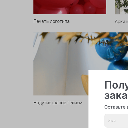
Печать логотипа
Арки 
Полу
зака
Надутие шаров гелием
Оставьте 