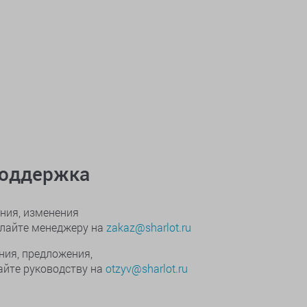
поддержка
ния, изменения
ылайте менеджеру на
zakaz@sharlot.ru
ния, предложения,
йте руководству на
otzyv@sharlot.ru