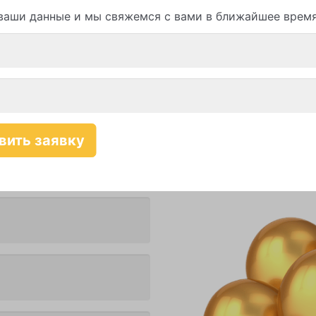
онам
Онлайн 
ваши данные и мы свяжемся с вами в ближайшее врем
ание клиентов — с 9-00 до
Вопросы, уточне
по заказу прис
тва
с 9-00 до 21-00
Отзывы, замеча
жалобы присыла