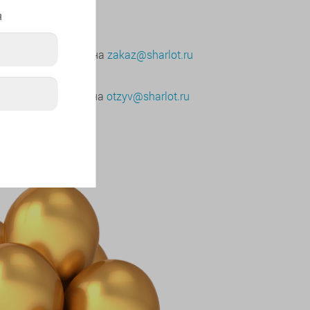
поддержка
я
ния, изменения
ылайте менеджеру на
zakaz@sharlot.ru
ния, предложения,
йте руководству на
otzyv@sharlot.ru