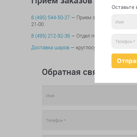
Прием заказов по телеф
Оставьте 
8 (495) 544-50-27
— Прием заказов и обслужив
21-00
8 (495) 212-92-36
— Отдел по контролю качес
Доставка шаров
— круглосуточно
Обратная связь