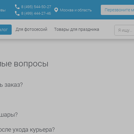
8
(495)
544-50-27
Перезвоните м
Москва и область
ывы
8
(499)
444-27-46
Для фотосессий
Товары для праздника
алог
мые вопросы
ь заказ?
 шары?
осле ухода курьера?