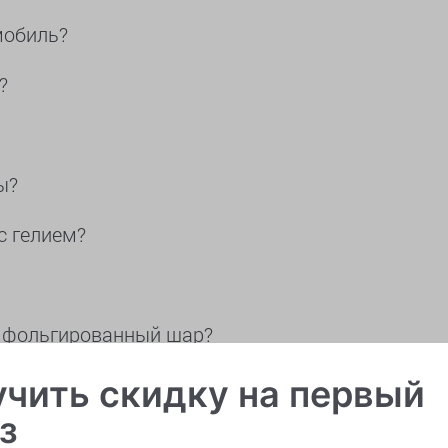
мобиль?
?
ы?
с гелием?
и фольгированный шар?
ать шары с доставкой?
чить скидку на первый
з