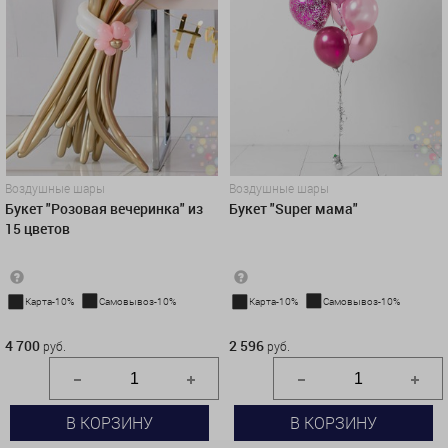
Воздушные шары
Воздушные шары
Букет "Розовая вечеринка" из
Букет "Super мама"
15 цветов
Карта-10%
Самовывоз-10%
Карта-10%
Самовывоз-10%
4 700 руб.
2 596 руб.
4 700
2 596
руб.
руб.
В КОРЗИНУ
В КОРЗИНУ