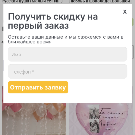
Русская душа (Малый сет №1)
Любовь в шоколаде (Большой
сет №1)
x
Получить скидку на
-5%
первый заказ
Карта-10%
Самовывоз-10%
Карта-10%
Самовывоз-10%
4 910 руб.
14 950 руб.
Оставьте ваши данные и мы свяжемся с вами в
ближайшее время
4 910
14 203
руб.
руб.
В КОРЗИНУ
В КОРЗИНУ
КУПИТЬ В 1 КЛИК
КУПИТЬ В 1 КЛИК