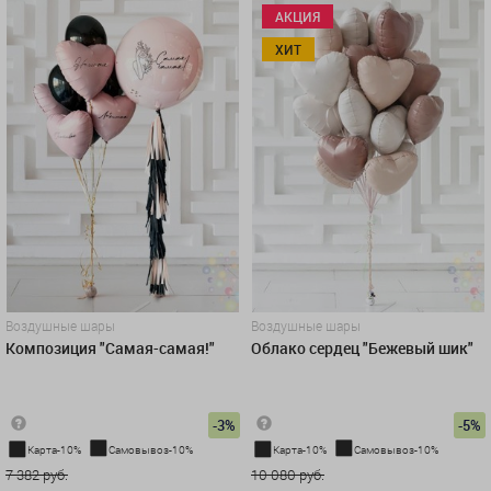
АКЦИЯ
ХИТ
Воздушные шары
Воздушные шары
Композиция "Самая-самая!"
Облако сердец "Бежевый шик"
-3%
-5%
Карта-10%
Самовывоз-10%
Карта-10%
Самовывоз-10%
7 382 руб.
10 080 руб.