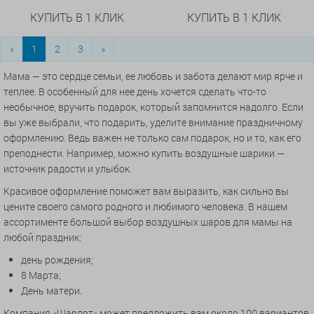
КУПИТЬ В 1 КЛИК
КУПИТЬ В 1 КЛИК
«
1
2
3
»
Мама — это сердце семьи, ее любовь и забота делают мир ярче и
теплее. В особенный для нее день хочется сделать что-то
необычное, вручить подарок, который запомнится надолго. Если
вы уже выбрали, что подарить, уделите внимание праздничному
оформлению. Ведь важен не только сам подарок, но и то, как его
преподнести. Например, можно купить воздушные шарики —
источник радости и улыбок.
Красивое оформление поможет вам выразить, как сильно вы
цените своего самого родного и любимого человека. В нашем
ассортименте большой выбор воздушных шаров для мамы на
любой праздник:
день рождения;
8 Марта;
День матери.
Компания «Шарлот» может предложить вам около 100 вариантов