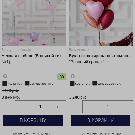
Воздушные шары
Воздушные шары
Нежная любовь (Большой сет
Букет фольгированных шаров
№1)
"Розовый гранат"
-3%
Карта-10%
Самовывоз-10%
Карта-10%
Самовывоз-10%
9 120 руб.
3 240 руб.
8 846
3 240
руб.
руб.
В КОРЗИНУ
В КОРЗИНУ