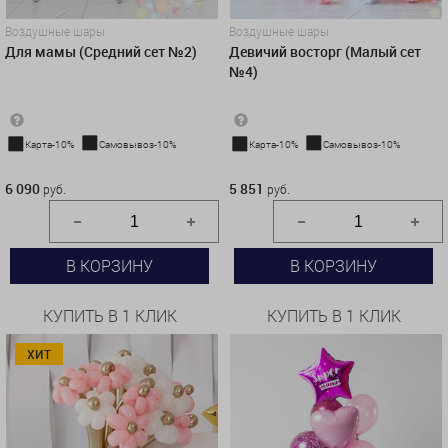
Воздушные шары
Воздушные шары
Девичий восторг (Малый сет
Для мамы (Средний сет №2)
№4)
Карта-10%
Самовывоз-10%
Карта-10%
Самовывоз-10%
5 851 руб.
6 090 руб.
5 851
6 090
руб.
руб.
В КОРЗИНУ
В КОРЗИНУ
КУПИТЬ В 1 КЛИК
КУПИТЬ В 1 КЛИК
ХИТ