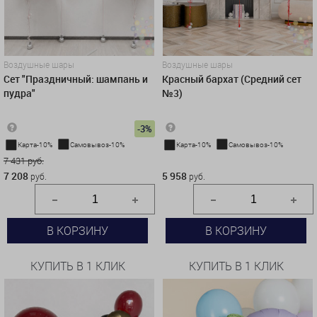
Воздушные шары
Воздушные шары
Сет "Праздничный: шампань и
Красный бархат (Средний сет
пудра"
№3)
-3%
Карта-10%
Самовывоз-10%
Карта-10%
Самовывоз-10%
7 431 руб.
5 958 руб.
7 208
5 958
руб.
руб.
В КОРЗИНУ
В КОРЗИНУ
КУПИТЬ В 1 КЛИК
КУПИТЬ В 1 КЛИК