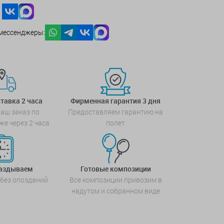
мессенджеры:
тавка 2 часа
Фирменная гарантия 3 дня
аш заказ по
Предоставляем гарантию на
же через 2 часа
полет
паздываем
Готовые композиции
 без опозданий
Все композиции привозим в
надутом и собранном виде