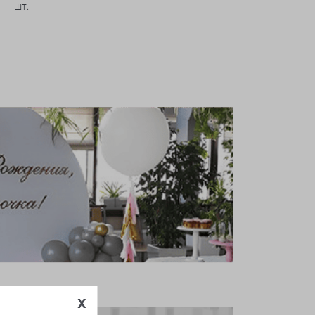
шт.
x