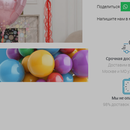
Поделиться:
Напишите нам в 
Срочная дос
Доставим в
Москве и МО у
Мы не о
98% доставок