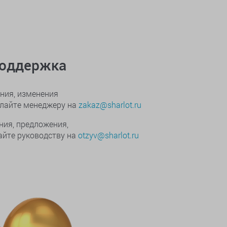
поддержка
ния, изменения
ылайте менеджеру на
zakaz@sharlot.ru
ния, предложения,
йте руководству на
otzyv@sharlot.ru