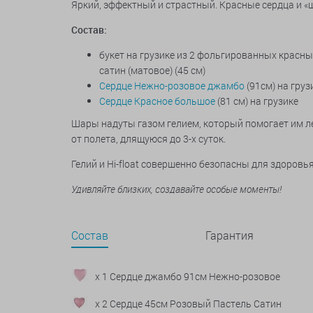
Яркий, эффектный и страстный. Красные сердца и «
Состав:
букет на грузике из 2 фольгированных красны
сатин (матовое) (45 см)
Сердце Нежно-розовое джамбо
(91см) на груз
Сердце Красное большое
(81 см) на грузике
Шары надуты газом гелием, который помогает им ле
от полета, длящуюся до 3-х суток.
Гелий и Hi-float совершенно безопасны для здоров
Удивляйте близких, создавайте особые моменты!
Состав
Гарантия
x 1 Сердце джамбо 91см Нежно-розовое
x 2 Сердце 45см Розовый Пастель Сатин