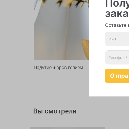
Полу
зака
Оставьте 
Надутие шаров гелием
Вы смотрели