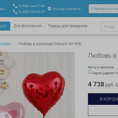
8
(499)
444-27-46
Перезвоните м
Москва и область
ывы
8
(495)
544-50-27
Для фотосессий
Товары для праздника
алог
оладе"
Любовь в шоколаде (Малый сет №3)
Любовь в
Есть в наличии
4
Карта Шарлот-
4 738
руб.
В КОРЗИ