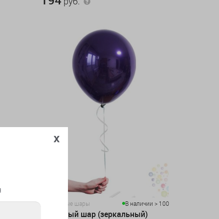
руб.
x
я
чии > 100
Воздушные шары
В наличии > 100
ый)
Сливовый шар (зеркальный)