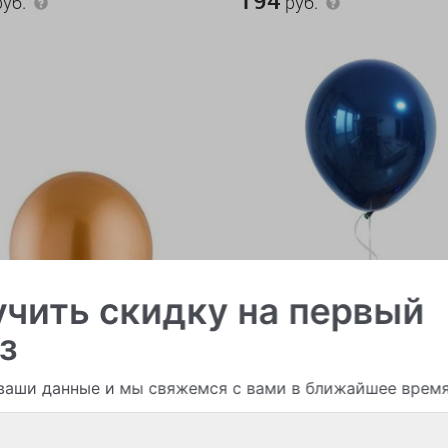
уб.
руб.
чить скидку на первый
з
ваши данные и мы свяжемся с вами в ближайшее врем
ые шары
В наличии > 100
Воздушные шары
В нали
 шар (хром)
Черничный шар (зеркальн