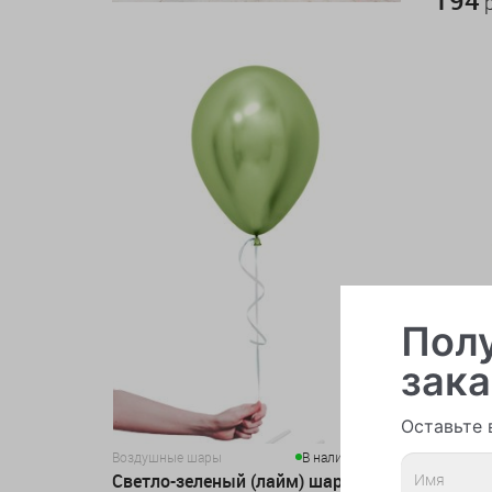
р
Полу
зака
Оставьте 
Воздушные шары
В наличии > 100
Воздушн
Светло-зеленый (лайм) шар (хром)
Медный