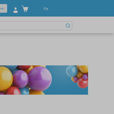
не
0
р