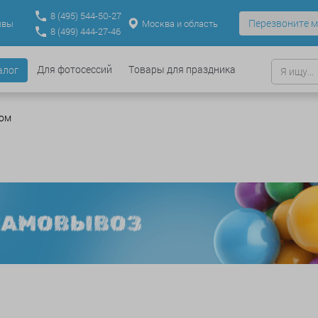
8
(495)
544-50-27
Перезвоните м
Москва и область
ывы
8
(499)
444-27-46
Для фотосессий
Товары для праздника
алог
ом