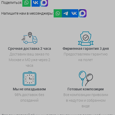
Поделиться:
Напишите нам в мессенджеры:
Срочная доставка 2 часа
Фирменная гарантия 3 дня
Доставим ваш заказ по
Предоставляем гарантию
Москве и МО уже через 2
на полет
часа
Мы не опаздываем
Готовые композиции
98% доставок без
Все композиции привозим
опозданий
в надутом и собранном
виде