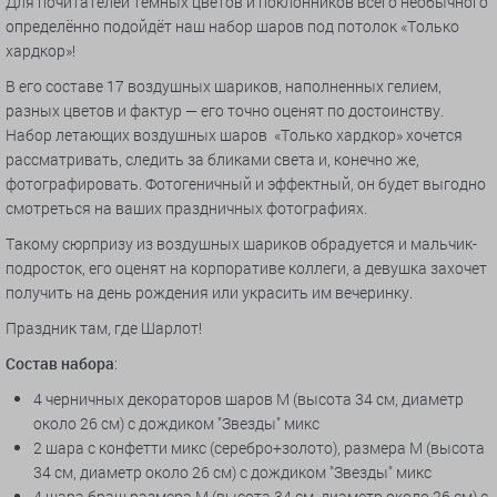
Для почитателей тёмных цветов и поклонников всего необычного
определённо подойдёт наш набор шаров под потолок «Только
хардкор»!
В его составе 17 воздушных шариков, наполненных гелием,
разных цветов и фактур — его точно оценят по достоинству.
Набор летающих воздушных шаров «Только хардкор» хочется
рассматривать, следить за бликами света и, конечно же,
фотографировать. Фотогеничный и эффектный, он будет выгодно
смотреться на ваших праздничных фотографиях.
Такому сюрпризу из воздушных шариков обрадуется и мальчик-
подросток, его оценят на корпоративе коллеги, а девушка захочет
получить на день рождения или украсить им вечеринку.
Праздник там, где Шарлот!
Состав набора
:
4 черничных декораторов шаров M (высота 34 см, диаметр
около 26 см) с дождиком "Звезды" микс
2 шара с конфетти микс (серебро+золото), размера M (высота
34 см, диаметр около 26 см) с дождиком "Звезды" микс
4 шара браш размера M (высота 34 см, диаметр около 26 см) с