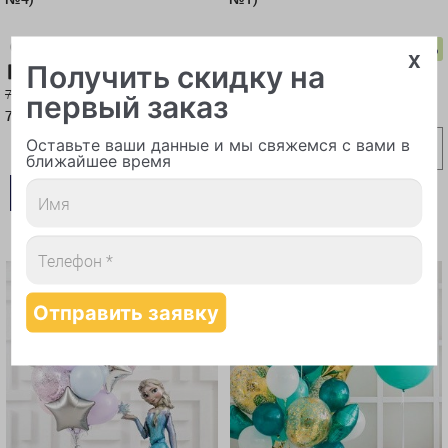
-3%
-3%
x
Получить скидку на
Карта-10%
Самовывоз-10%
Карта-10%
Самовывоз-10%
7 495 руб.
7 085 руб.
первый заказ
7 270
6 872
руб.
руб.
Оставьте ваши данные и мы свяжемся с вами в
ближайшее время
В КОРЗИНУ
В КОРЗИНУ
КУПИТЬ В 1 КЛИК
КУПИТЬ В 1 КЛИК