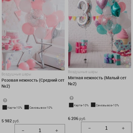
Воздушные шары
Воздушные шары
Мятная нежность (Малый сет
Розовая нежность (Средний сет
№2)
№2)
Карта-10%
Самовывоз-10%
Карта-10%
Самовывоз-10%
6 206 руб.
5 982 руб.
6 206
руб.
5 982
руб.