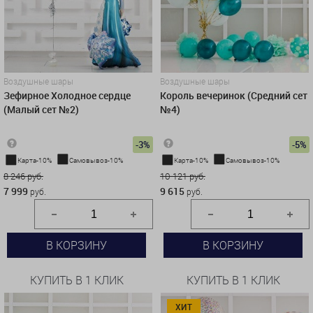
Воздушные шары
Воздушные шары
Зефирное Холодное сердце
Король вечеринок (Средний сет
(Малый сет №2)
№4)
-3%
-5%
Карта-10%
Самовывоз-10%
Карта-10%
Самовывоз-10%
8 246 руб.
10 121 руб.
7 999
9 615
руб.
руб.
В КОРЗИНУ
В КОРЗИНУ
КУПИТЬ В 1 КЛИК
КУПИТЬ В 1 КЛИК
ХИТ