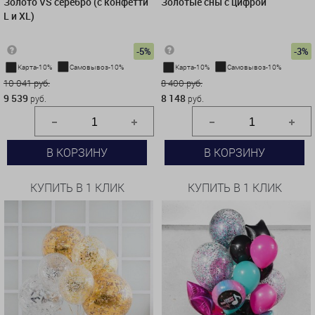
Золото VS серебро (с конфетти
Золотые сны с цифрой
L и XL)
-5%
-3%
Карта-10%
Самовывоз-10%
Карта-10%
Самовывоз-10%
10 041 руб.
8 400 руб.
9 539
8 148
руб.
руб.
В КОРЗИНУ
В КОРЗИНУ
КУПИТЬ В 1 КЛИК
КУПИТЬ В 1 КЛИК