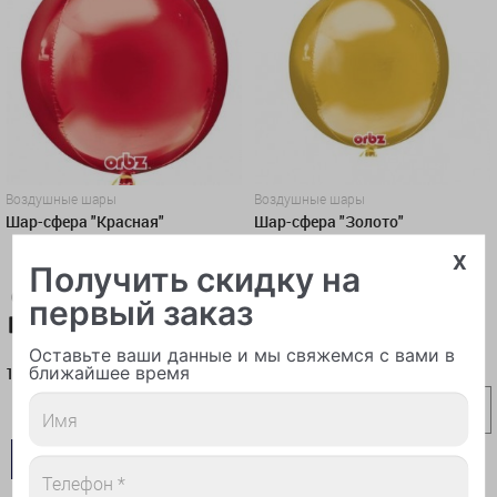
Воздушные шары
Воздушные шары
Шар-сфера "Красная"
Шар-сфера "Золото"
x
Получить скидку на
первый заказ
Карта-10%
Самовывоз-10%
Карта-10%
Самовывоз-10%
1 450 руб.
1 450 руб.
Оставьте ваши данные и мы свяжемся с вами в
ближайшее время
1 450
1 450
руб.
руб.
В КОРЗИНУ
В КОРЗИНУ