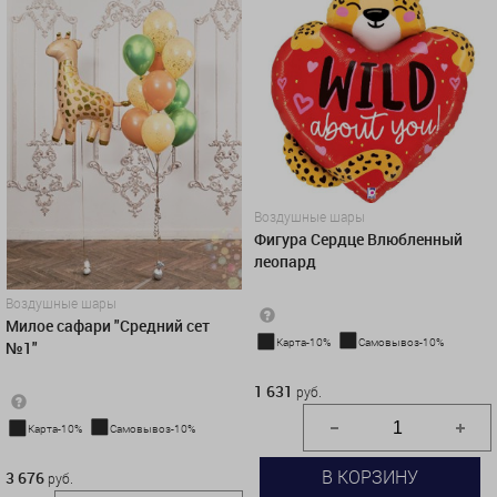
Воздушные шары
Фигура Сердце Влюбленный
леопард
Воздушные шары
Милое сафари "Средний сет
Карта-10%
Самовывоз-10%
№1"
1 631 руб.
1 631
руб.
Карта-10%
Самовывоз-10%
3 676 руб.
В КОРЗИНУ
3 676
руб.