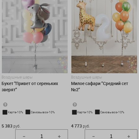
Воздушные шары
Воздушные шары
Букет ''Привет от сереньких
Милое сафари "Средний сет
зверят"
№2"
Карта-10%
Самовывоз-10%
Карта-10%
Самовывоз-10%
5 383 руб.
4 773 руб.
5 383
4 773
руб.
руб.