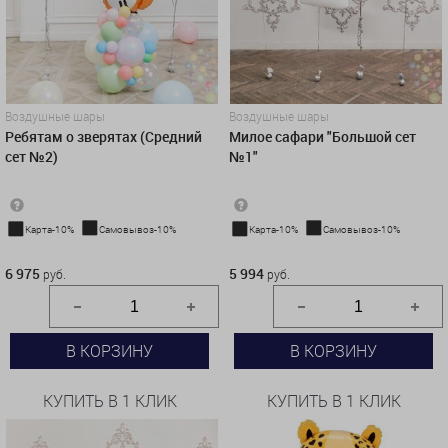
Воздушные шары
Воздушные шары
Ребятам о зверятах (Средний
Милое сафари "Большой сет
сет №2)
№1"
Карта-10%
Самовывоз-10%
Карта-10%
Самовывоз-10%
6 975 руб.
5 994 руб.
6 975
5 994
руб.
руб.
В КОРЗИНУ
В КОРЗИНУ
КУПИТЬ В 1 КЛИК
КУПИТЬ В 1 КЛИК