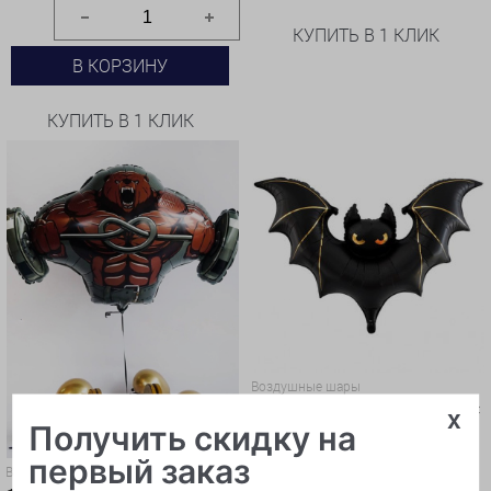
КУПИТЬ В 1 КЛИК
В КОРЗИНУ
КУПИТЬ В 1 КЛИК
Воздушные шары
Фигура Мышь летучая черная с
x
Получить скидку на
золотом
первый заказ
Воздушные шары