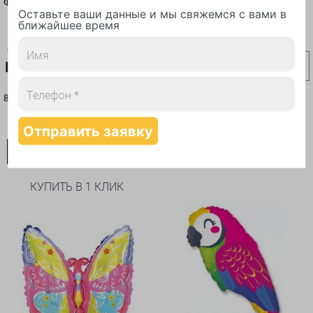
Фигура Медведь качок
Оставьте ваши данные и мы свяжемся с вами в
Карта-10%
Самовывоз-10%
ближайшее время
1 095 руб./шт
1 095
руб./шт
Карта-10%
Самовывоз-10%
866 руб./шт
В КОРЗИНУ
866
руб./шт
КУПИТЬ В 1 КЛИК
В КОРЗИНУ
КУПИТЬ В 1 КЛИК