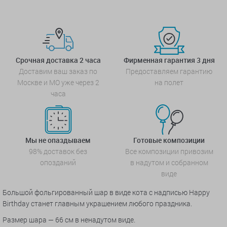
Срочная доставка 2 часа
Фирменная гарантия 3 дня
Доставим ваш заказ по
Предоставляем гарантию
Москве и МО уже через 2
на полет
часа
Мы не опаздываем
Готовые композиции
98% доставок без
Все композиции привозим
опозданий
в надутом и собранном
виде
Большой фольгированный шар в виде кота с надписью Happy
Birthday станет главным украшением любого праздника.
Размер шара — 66 см в ненадутом виде.