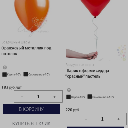
Воздушные шары
Оранжевый металлик под
потолок
Воздушные шары
Шарик в форме сердца
Карта-10%
Самовывоз-10%
''Красный'' пастель
183 руб./шт
183
руб./шт
Карта-10%
Самовывоз-10%
220 руб.
В КОРЗИНУ
220
руб.
КУПИТЬ В 1 КЛИК