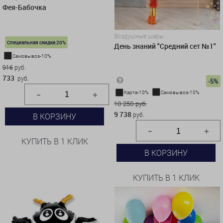
Фея-Бабочка
Воздушные шары
Специальная скидка 20%
День знаний "Средний сет №1"
Самовывоз-10%
916
руб.
733
руб.
-5%
Карта-10%
Самовывоз-10%
10 250 руб.
9 738
руб.
В КОРЗИНУ
КУПИТЬ В 1 КЛИК
В КОРЗИНУ
КУПИТЬ В 1 КЛИК