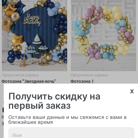
Оформление шарами
Оформление шарами
Фотозона "Звездная ночь"
Фотозона 1
x
Получить скидку на
первый заказ
-5%
-5%
Карта-10%
Самовывоз-10%
Карта-10%
Самовывоз-10%
Оставьте ваши данные и мы свяжемся с вами в
35 000 руб.
18 500 руб.
ближайшее время
33 250
17 575
руб.
руб.