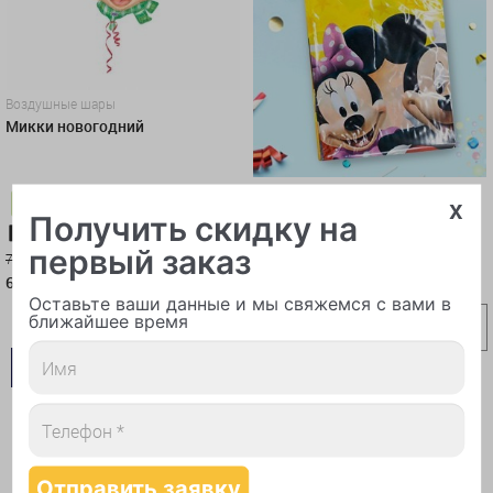
Воздушные шары
Микки новогодний
Воздушные шары
x
Специальная скидка 10%
Скатерть "Микки Маус"
Получить скидку на
Самовывоз-10%
первый заказ
759
руб.
683
руб.
325
руб.
Оставьте ваши данные и мы свяжемся с вами в
ближайшее время
В КОРЗИНУ
КУПИТЬ В 1 КЛИК
В КОРЗИНУ