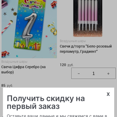
Воздушные шары
Свечи д/торта "Бело-розовый
перламутр, Градиент"
Воздушные шары
120
руб.
Свеча Цифра Серебро (на
выбор)
85
руб.
x
Получить скидку на
В КОРЗИНУ
первый заказ
КУПИТЬ В 1 КЛИК
Оставьте ваши данные и мы свяжемся с вами в