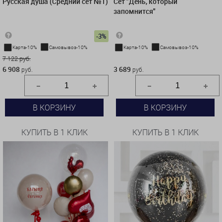
Русская душа (Средний сет №1)
Сет "День, который
запомнится"
-3%
Карта-10%
Самовывоз-10%
Карта-10%
Самовывоз-10%
7 122 руб.
3 689 руб.
6 908
3 689
руб.
руб.
В КОРЗИНУ
В КОРЗИНУ
КУПИТЬ В 1 КЛИК
КУПИТЬ В 1 КЛИК