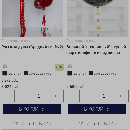
Воздушные шары
Воздушные шары
Русская душа (Средний сет №2)
Большой "стеклянный" черный
шар с конфетти и надписью
-3%
Карта-10%
Самовывоз-10%
Карта-10%
Самовывоз-10%
8 272 руб.
2 600 руб.
8 024
2 600
руб.
руб.
В КОРЗИНУ
В КОРЗИНУ
КУПИТЬ В 1 КЛИК
КУПИТЬ В 1 КЛИК