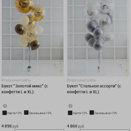
Воздушные шары
Воздушные шары
Букет "Золотой микс" (с
Букет "Стальное ассорти" (с
конфетти L и XL)
конфетти L и XL)
Карта-10%
Самовывоз-10%
Карта-10%
Самовывоз-10%
4 898 руб.
4 860 руб.
4 898
4 860
руб.
руб.