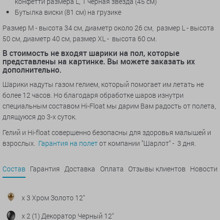
конфетти размера L,
1 черная звезда (45 см)
Бутылка виски (81 см) на грузике
Размер М - высота 34 см, диаметр около 26 см, размер L - высота
50 см, диаметр 40 см, размер XL - высота 60 см.
В стоимость не входят шарики на пол, которые
представлены на картинке. Вы можете заказать их
дополнительно.
Шарики надуты газом гелием, который помогает им летать не
более 12 часов. Но благодаря обработке шаров изнутри
специальным составом Hi-Float мы дарим Вам радость от полета,
длящуюся до 3-х суток.
Гелий и Hi-float совершенно безопасны для здоровья малышей и
взрослых.
Гарантия на полет
от компании "Шарлот" - 3 дня.
Состав
Гарантия
Доставка
Оплата
Отзывы клиентов
Новости
x 3 Хром Золото 12"
x 2 (1) Декоратор Черный 12"