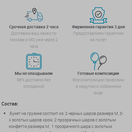
Срочная доставка 2 часа
Фирменная гарантия 3 дня
Доставим ваш заказ по
Предоставляем гарантию
Москве и МО уже через 2
на полет
часа
Мы не опаздываем
Готовые композиции
98% доставок без
Все композиции привозим
опозданий
в надутом и собранном
виде
Состав:
Букет на грузике состоит из: 2 черных шаров
размера М, 3-
х
золотых шаров хром,
2 прозрачных шаров с золотым
конфетти размера М, 1 прозрачного шара с золотым