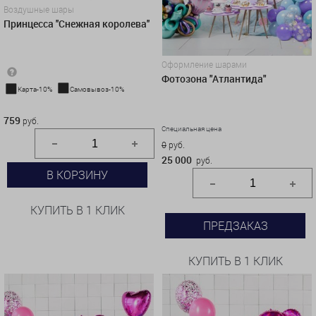
Воздушные шары
Принцесса ''Снежная королева''
Оформление шарами
Фотозона "Атлантида"
Карта-10%
Самовывоз-10%
759 руб.
759
руб.
Специальная цена
0
руб.
25 000
руб.
В КОРЗИНУ
КУПИТЬ В 1 КЛИК
ПРЕДЗАКАЗ
КУПИТЬ В 1 КЛИК