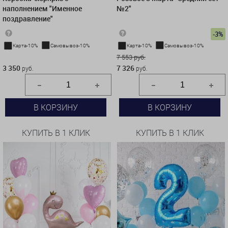
наполнением "Именное
№2"
поздравление"
-3%
Карта-10%
Самовывоз-10%
Карта-10%
Самовывоз-10%
3 350 руб.
7 553 руб.
3 350
7 326
руб.
руб.
В КОРЗИНУ
В КОРЗИНУ
КУПИТЬ В 1 КЛИК
КУПИТЬ В 1 КЛИК