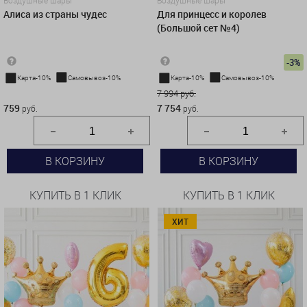
Воздушные шары
Воздушные шары
Алиса из страны чудес
Для принцесс и королев
(Большой сет №4)
-3%
Карта-10%
Самовывоз-10%
Карта-10%
Самовывоз-10%
759 руб.
7 994 руб.
759
7 754
руб.
руб.
В КОРЗИНУ
В КОРЗИНУ
КУПИТЬ В 1 КЛИК
КУПИТЬ В 1 КЛИК
ХИТ