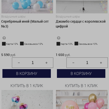
Воздушные шары
Воздушные шары
Серебряный иней (Малый сет
Джамбо сердце с королевской
№3)
цифрой
Карта-10%
Самовывоз-10%
Карта-10%
Самовывоз-10%
5 590 руб.
1 650 руб.
5 590
1 650
руб.
руб.
В КОРЗИНУ
В КОРЗИНУ
КУПИТЬ В 1 КЛИК
КУПИТЬ В 1 КЛИК