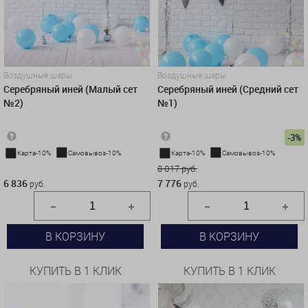
Воздушные шары
Воздушные шары
Серебряный иней (Малый сет
Серебряный иней (Средний сет
№2)
№1)
-3%
Карта-10%
Самовывоз-10%
Карта-10%
Самовывоз-10%
6 836 руб.
8 017 руб.
6 836
7 776
руб.
руб.
В КОРЗИНУ
В КОРЗИНУ
КУПИТЬ В 1 КЛИК
КУПИТЬ В 1 КЛИК