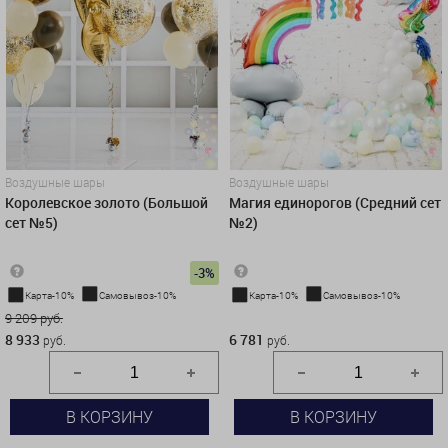
Воздушные шары
Воздушные шары
Королевское золото (Большой
Магия единорогов (Средний сет
сет №5)
№2)
-3%
Карта-10%
Самовывоз-10%
Карта-10%
Самовывоз-10%
9 209 руб.
6 781 руб.
8 933
6 781
руб.
руб.
В КОРЗИНУ
В КОРЗИНУ