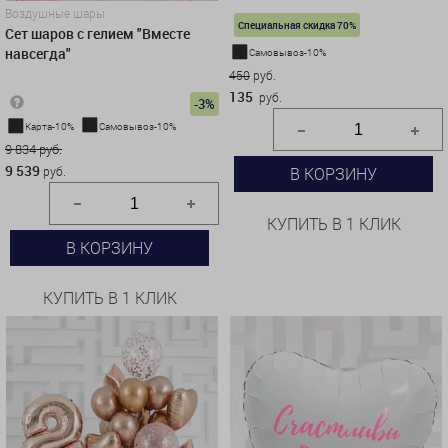
Воздушные шары
Специальная скидка 70%
Сет шаров с гелием "Вместе
навсегда"
Самовывоз-10%
450
руб.
135
руб.
-3%
Карта-10%
Самовывоз-10%
9 834 руб.
9 539
руб.
В КОРЗИНУ
КУПИТЬ В 1 КЛИК
В КОРЗИНУ
КУПИТЬ В 1 КЛИК