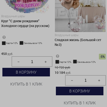
Воздушные шары
Круг "С днем рождения"
Холодное сердце (на русском)
Воздушные шары
Сладкая жизнь (Большой сет
Карта-10%
Самовывоз-10%
№3)
450 руб.
450
руб.
-5%
Карта-10%
Самовывоз-10%
10 720 руб.
В КОРЗИНУ
10 184
руб.
КУПИТЬ В 1 КЛИК
В КОРЗИНУ
КУПИТЬ В 1 КЛИК