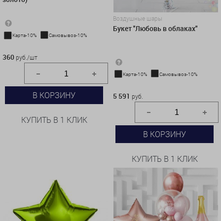
Воздушные шары
Букет ''Любовь в облаках"
Карта-10%
Самовывоз-10%
360 руб./шт
360
руб./шт
Карта-10%
Самовывоз-10%
5 591 руб.
В КОРЗИНУ
5 591
руб.
КУПИТЬ В 1 КЛИК
В КОРЗИНУ
КУПИТЬ В 1 КЛИК