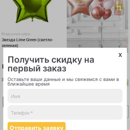
Воздушные шары
Звезда Lime Green (светло-
зеленая)
x
Получить скидку на
Воздушные шары
Сет "Унесенная Prosecco'й" с
первый заказ
Карта-10%
Самовывоз-10%
именным поздравлением
360 руб.
Оставьте ваши данные и мы свяжемся с вами в
360
руб.
-3%
ближайшее время
Карта-10%
Самовывоз-10%
7 519 руб.
В КОРЗИНУ
7 293
руб.
КУПИТЬ В 1 КЛИК
В КОРЗИНУ