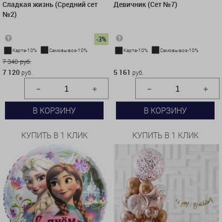
Сладкая жизнь (Средний сет
Девичник (Сет №7)
№2)
-3%
Карта-10%
Самовывоз-10%
Карта-10%
Самовывоз-10%
7 340 руб.
5 161 руб.
7 120
5 161
руб.
руб.
В КОРЗИНУ
В КОРЗИНУ
КУПИТЬ В 1 КЛИК
КУПИТЬ В 1 КЛИК