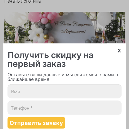
Печать логотипа
x
Арки и гирлянды из шаров
Получить скидку на
первый заказ
Оставьте ваши данные и мы свяжемся с вами в
ближайшее время
Надутие шаров гелием