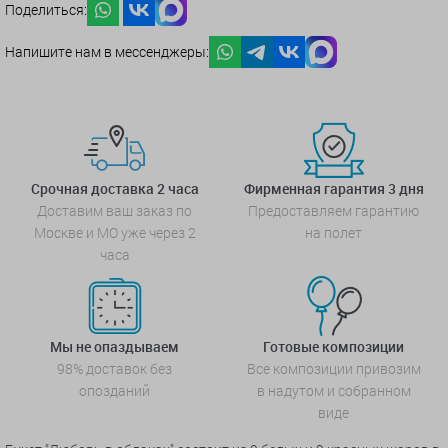
Поделиться:
Напишите нам в мессенджеры:
Срочная доставка 2 часа
Фирменная гарантия 3 дня
Доставим ваш заказ по
Предоставляем гарантию
Москве и МО уже через 2
на полет
часа
Мы не опаздываем
Готовые композиции
98% доставок без
Все композиции привозим
опозданий
в надутом и собранном
виде