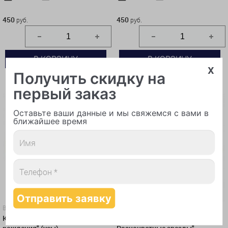
450 руб.
450 руб.
450
450
руб.
руб.
В КОРЗИНУ
В КОРЗИНУ
x
Получить скидку на
КУПИТЬ В 1 КЛИК
КУПИТЬ В 1 КЛИК
первый заказ
Оставьте ваши данные и мы свяжемся с вами в
ближайшее время
Воздушные шары
Воздушные шары
Круг синий "Папа, с днем
Круг синий "С днем рождения.