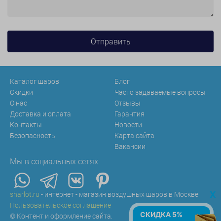
Каталог шаров
Блог
Скидки
Часто задаваемые вопросы
О нас
Отзывы
Доставка и оплата
Гарантия
Контакты
Новости
Безопасность
Карта сайта
Вакансии
Мы в социальных сетях
x
sharlot.ru
- интернет - магазин воздушных шаров в Москве
Пользовательское соглашение
СКИДКА 5%
© Контент и оформление сайта.