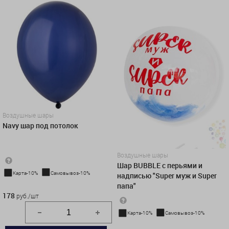
Воздушные шары
Navy шар под потолок
Воздушные шары
Шар BUBBLE с перьями и
Карта-10%
Самовывоз-10%
надписью "Super муж и Super
178 руб./шт
папа"
178
руб./шт
Карта-10%
Самовывоз-10%
2 450 руб.