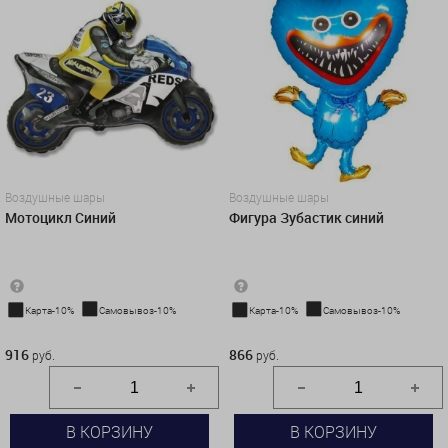
Воздушные шары
Воздушные шары
Мотоцикл Синий
Фигура Зубастик синий
Карта-10%
Самовывоз-10%
Карта-10%
Самовывоз-10%
916 руб.
866 руб.
916
866
руб.
руб.
В КОРЗИНУ
В КОРЗИНУ