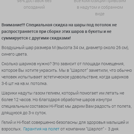
98% доставок без
Все композиции привозим
опозданий
в надутом и собранном
виде
Внимание!!! Специальная скидка на шары под потолок не
распространяется при сборке этих шаров в букеты и не
суммируется с другими скидками!
Воздушный шар размера M (высота 34 см, диаметр около 26 см),
синего цвета.
Сколько шариков нужно? Это зависит от площади помещения,
которое Вы хотите украсить. Мы в "Шарлот" заметили, что обычно
человек испытывает эстетическое удовольствие, когда шариков
3-6 шт на кв.м. потолка.
Шарики надуты газом гелием, который помогает им летать не
более 12 часов. Но благодаря обработке шаров изнутри
специальным составом Hi-Float мы дарим Вам радость от полета,
длящуюся до 3-х суток.
Гелий и Hi-float совершенно безопасны для здоровья малышей и
взрослых.
Гарантия на полет
от компании "Шарлот" - 3 дня.