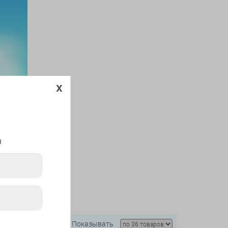
x
я
Показывать