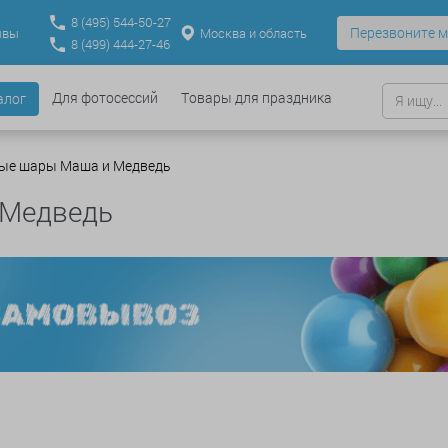
8
(495)
544-50-27
Перезвоните м
Москва и область
ывы
8
(499)
444-27-46
Для фотосессий
Товары для праздника
алог
ые шары Маша и Медведь
 Медведь