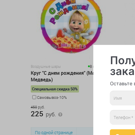
Полу
Воздушные шары
В наличии 8
Воздушн
зака
Круг "С днем рождения" (Маша и
Маша
Медведь)
Оставьте 
Специальная скидка 50%
Карта
Самовывоз-10%
916 руб.
916
р
450
руб.
225
руб.
По одной странице