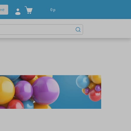
не
0
р