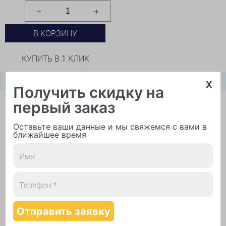
В КОРЗИНУ
КУПИТЬ В 1 КЛИК
x
Получить скидку на
первый заказ
Прием заказов по телефонам
8 (495) 544-50-27
— Прием заказов и обслуживание
Оставьте ваши данные и мы свяжемся с вами в
клиентов — с 9-00 до 21-00
ближайшее время
8 (495) 212-92-36
— Отдел по контролю качества
с 9-00 до 21-00
Доставка шаров
— круглосуточно
Онлайн поддержка
Вопросы, уточнения, изменения