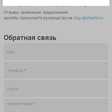
по заказу присылайте менеджеру на
zakaz@sharlot.ru
Отзывы, замечания, предложения,
жалобы присылайте руководству на
otzyv@sharlot.ru
Обратная связь