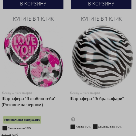
В КОРЗИНУ
В КОРЗИНУ
КУПИТЬ В 1 КЛИК
КУПИТЬ В 1 КЛИК
Воздушные шары
Воздушные шары
Шар-сфера "Я люблю тебя"
Шар-сфера "Зебра сафари"
(Розовое на черном)
Специальная скидка 40%
Карта-10%
Самовывоз-10%
Самовывоз-10%
1 450 руб.
1 450
руб.