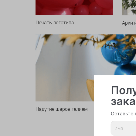
Печать логотипа
Арки 
Полу
зака
Надутие шаров гелием
Оставьте 