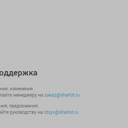
поддержка
ния, изменения
ылайте менеджеру на
zakaz@sharlot.ru
ния, предложения,
йте руководству на
otzyv@sharlot.ru