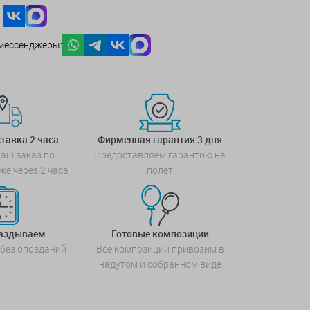
мессенджеры:
тавка 2 часа
Фирменная гарантия 3 дня
аш заказ по
Предоставляем гарантию на
же через 2 часа
полет
паздываем
Готовые композиции
 без опозданий
Все композиции привозим в
надутом и собранном виде