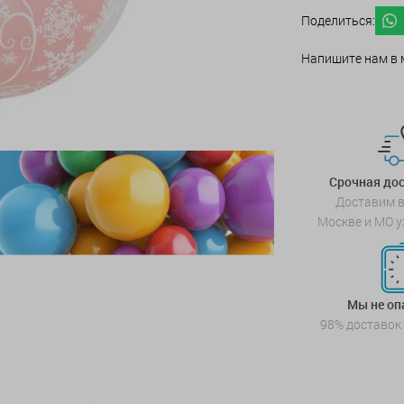
Поделиться:
Напишите нам в 
Срочная дос
Доставим в
Москве и МО у
Мы не о
98% доставок