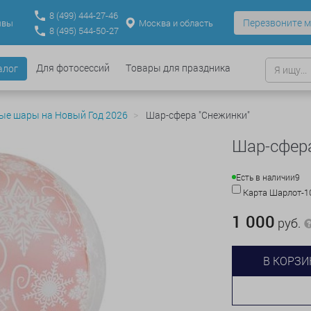
8
(499)
444-27-46
Перезвоните м
Москва и область
ывы
8
(495)
544-50-27
Для фотосессий
Товары для праздника
алог
ые шары на Новый Год 2026
Шар-сфера "Снежинки"
Шар-сфера
Есть в наличии
9
Карта Шарлот-
1 000
руб.
В КОРЗИ