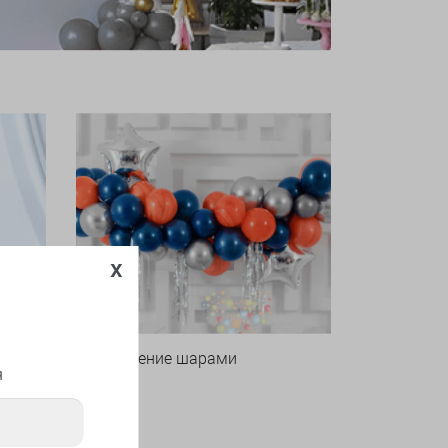
x
Оформление шарами
я