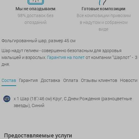
Мы не опаздываем
Готовые композиции
98% доставок без
Все композиции привозим
опозданий
в надутом и собранном
виде
Фольгированный шар, размер 45 см
Шар надут гелием - совершенно безопасным для здоровья
малышей и взрослых.
Гарантия на полет
от компании "Шарлот" - 3
дня.
Состав
Гарантия
Доставка
Оплата
Отзывы клиентов
Новости
x 1 Шар (18''/46 см) Круг, С Днем Рождения (разноцветные
звезды), Синий
Предоставляемые услуги