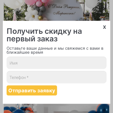
x
Получить скидку на
Арки и гирлянды из шаров
первый заказ
Оставьте ваши данные и мы свяжемся с вами в
ближайшее время
Надутие шаров гелием