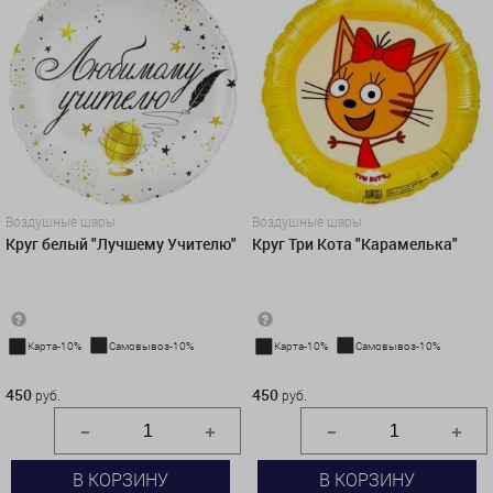
Воздушные шары
Воздушные шары
Круг белый "Лучшему Учителю"
Круг Три Кота "Карамелька"
Карта-10%
Самовывоз-10%
Карта-10%
Самовывоз-10%
450 руб.
450 руб.
450
450
руб.
руб.
В КОРЗИНУ
В КОРЗИНУ