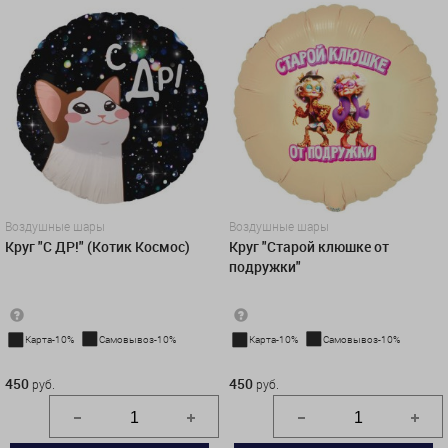
Воздушные шары
Воздушные шары
Круг "С ДР!" (Котик Космос)
Круг "Старой клюшке от
подружки"
Карта-10%
Самовывоз-10%
Карта-10%
Самовывоз-10%
450 руб.
450 руб.
450
450
руб.
руб.