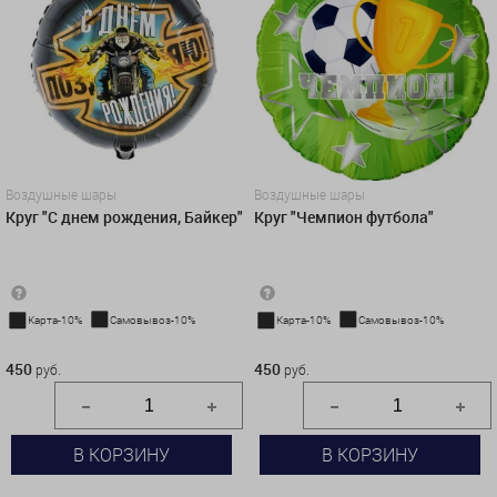
Воздушные шары
Воздушные шары
Круг "С днем рождения, Байкер"
Круг "Чемпион футбола"
Карта-10%
Самовывоз-10%
Карта-10%
Самовывоз-10%
450 руб.
450 руб.
450
450
руб.
руб.
В КОРЗИНУ
В КОРЗИНУ