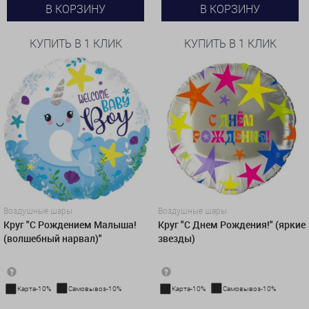
В КОРЗИНУ
В КОРЗИНУ
КУПИТЬ В 1 КЛИК
КУПИТЬ В 1 КЛИК
Воздушные шары
Воздушные шары
Круг "С Рождением Малыша!
Круг "С Днем Рождения!" (яркие
(волшебный нарвал)"
звезды)
Карта-10%
Самовывоз-10%
Карта-10%
Самовывоз-10%
450 руб.
450 руб.