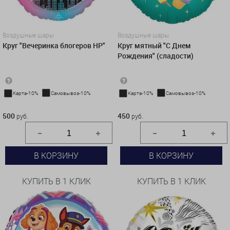
Воздушные шары
Воздушные шары
Круг "Вечеринка блогеров HP"
Круг мятный "С Днем
Рождения" (сладости)
Карта-10%
Самовывоз-10%
Карта-10%
Самовывоз-10%
500 руб.
450 руб.
500
450
руб.
руб.
В КОРЗИНУ
В КОРЗИНУ
КУПИТЬ В 1 КЛИК
КУПИТЬ В 1 КЛИК