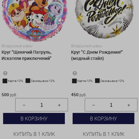
Воздушные шары
Воздушные шары
Круг "Щенячий Патруль,
Круг "С Днем Рождения!"
Искатели приключений"
(модный стайл)
Карта-10%
Самовывоз-10%
Карта-10%
Самовывоз-10%
500 руб.
450 руб.
500
450
руб.
руб.
В КОРЗИНУ
В КОРЗИНУ
КУПИТЬ В 1 КЛИК
КУПИТЬ В 1 КЛИК