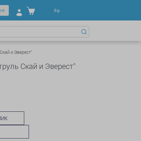
не
0
р
Скай и Эверест"
руль Скай и Эверест"
ЛИК