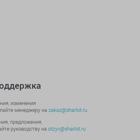
поддержка
ния, изменения
ылайте менеджеру на
zakaz@sharlot.ru
ния, предложения,
йте руководству на
otzyv@sharlot.ru