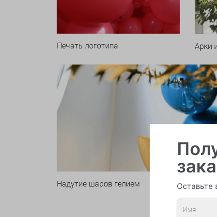
Печать логотипа
Арки 
Полу
зака
Надутие шаров гелием
Оставьте 