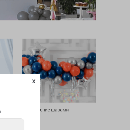
x
Оформление шарами
я