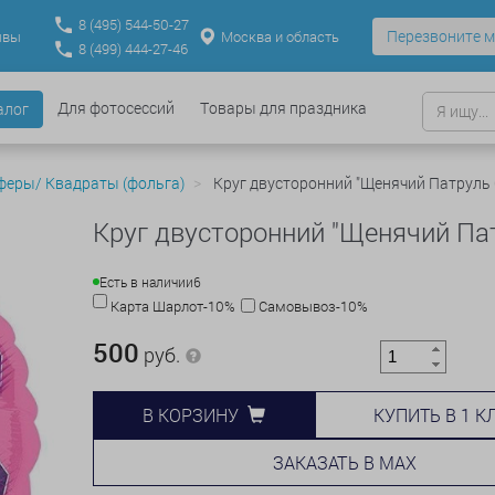
8
(495)
544-50-27
Перезвоните м
Москва и область
ывы
8
(499)
444-27-46
Для фотосессий
Товары для праздника
алог
феры/ Квадраты (фольга)
Круг двусторонний "Щенячий Патруль 
Круг двусторонний "Щенячий Пат
Есть в наличии
6
Карта Шарлот-10%
Самовывоз-10%
500
руб.
КУПИТЬ В 1 К
В КОРЗИНУ
ЗАКАЗАТЬ В MAX