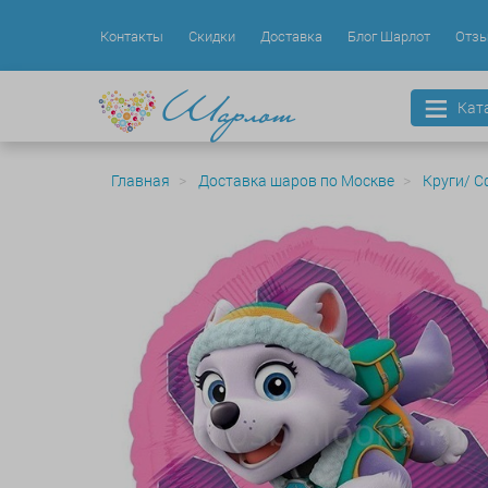
Контакты
Скидки
Доставка
Блог Шарлот
Отз
Кат
Главная
Доставка шаров по Москве
Круги/ С