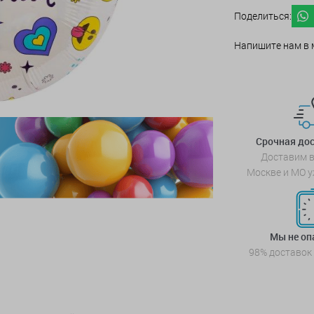
Поделиться:
Напишите нам в 
Срочная дос
Доставим в
Москве и МО у
Мы не о
98% доставок