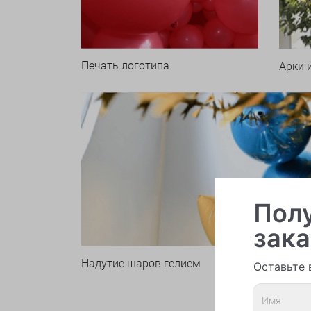
Печать логотипа
Арки 
Полу
зака
Надутие шаров гелием
Оставьте 