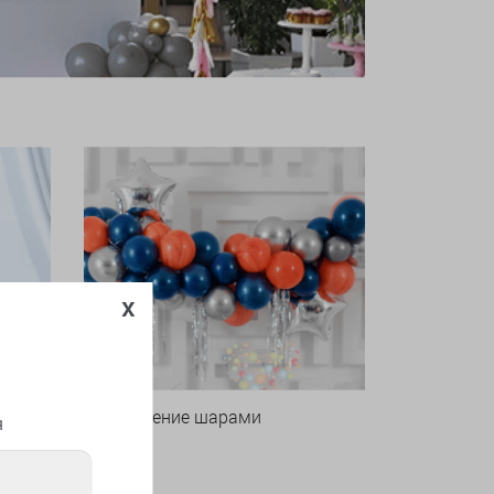
x
Оформление шарами
я