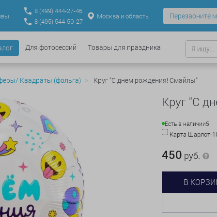
8
(499)
444-27-46
Перезвоните м
Москва и область
ывы
8
(495)
544-50-27
Для фотосессий
Товары для праздника
алог
феры/ Квадраты (фольга)
Круг "С днем рождения! Смайлы"
Круг "С д
Есть в наличии
5
Карта Шарлот-
450
руб.
В КОРЗИ