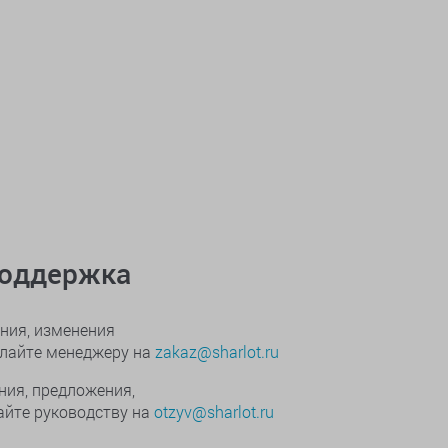
поддержка
ния, изменения
ылайте менеджеру на
zakaz@sharlot.ru
ния, предложения,
йте руководству на
otzyv@sharlot.ru