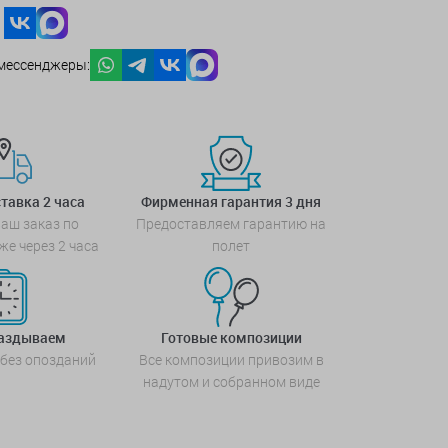
мессенджеры:
тавка 2 часа
Фирменная гарантия 3 дня
аш заказ по
Предоставляем гарантию на
же через 2 часа
полет
паздываем
Готовые композиции
 без опозданий
Все композиции привозим в
надутом и собранном виде