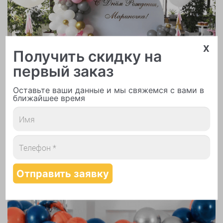
x
Арки и гирлянды из шаров
Получить скидку на
первый заказ
Оставьте ваши данные и мы свяжемся с вами в
ближайшее время
Надутие шаров гелием