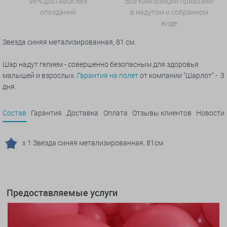
98% доставок без
Все композиции привозим
опозданий
в надутом и собранном
виде
Звезда синяя метализированная, 81 см.
Шар надут гелием - совершенно безопасным для здоровья
малышей и взрослых.
Гарантия на полет
от компании "Шарлот" - 3
дня.
Состав
Гарантия
Доставка
Оплата
Отзывы клиентов
Новости
x 1 Звезда синяя метализированная, 81см.
Предоставляемые услуги