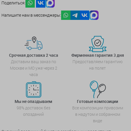
Поделиться:
Напишите нам в мессенджеры:
Срочная доставка 2 часа
Фирменная гарантия 3 дня
Доставим ваш заказ по
Предоставляем гарантию
Москве и МО уже через 2
на полет
часа
Мы не опаздываем
Готовые композиции
98% доставок без
Все композиции привозим
опозданий
в надутом и собранном
виде