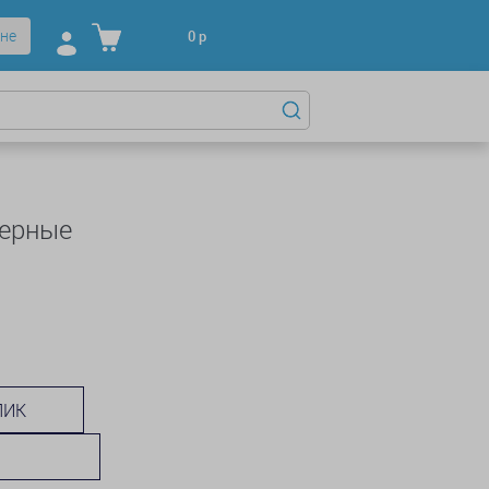
не
0
р
черные
ЛИК