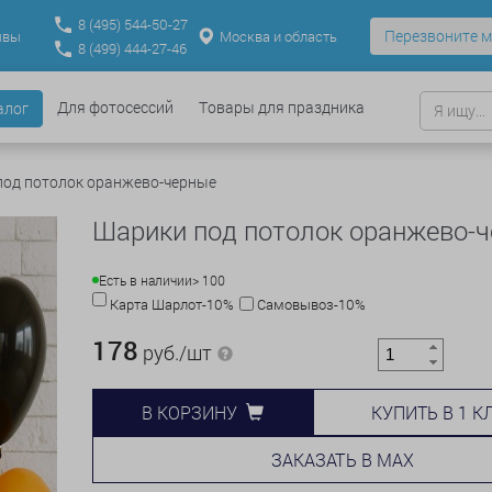
8
(495)
544-50-27
Перезвоните м
Москва и область
ывы
8
(499)
444-27-46
Для фотосессий
Товары для праздника
алог
под потолок оранжево-черные
Шарики под потолок оранжево-
Есть в наличии
> 100
Карта Шарлот-10%
Самовывоз-10%
178
руб./шт
КУПИТЬ В 1 К
В КОРЗИНУ
ЗАКАЗАТЬ В MAX