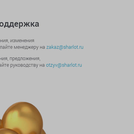
поддержка
ния, изменения
ылайте менеджеру на
zakaz@sharlot.ru
ния, предложения,
йте руководству на
otzyv@sharlot.ru