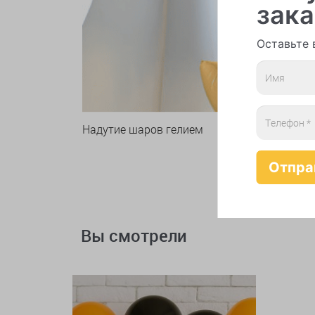
зака
Оставьте 
Надутие шаров гелием
Вы смотрели