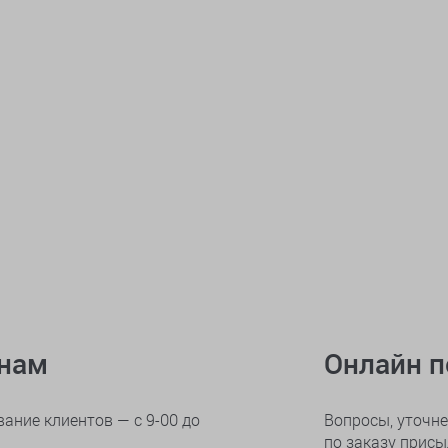
онам
Онлайн 
ание клиентов — с 9-00 до
Вопросы, уточне
по заказу прис