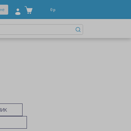
не
0
р
ЛИК