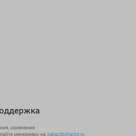
поддержка
ния, изменения
ылайте менеджеру на
zakaz@sharlot.ru