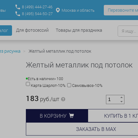
8
(499)
444-27-46
Перезвоните м
Москва и область
ывы
8
(495)
544-50-27
Для фотосессий
Товары для праздника
алог
з рисунка
Желтый металлик под потолок
Желтый металлик под потолок
Есть в наличии
> 100
Карта Шарлот-10%
Самовывоз-10%
183
руб./шт
КУПИТЬ В 1 К
В КОРЗИНУ
ЗАКАЗАТЬ В MAX