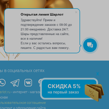
Открытая линия Шарлот
Здравствуйте! Прием и
подтверждение заказов с 09:00 до
21:00 ежедневно. Доставка 24/7.
Шары представленные на сайте,
все в наличии!
Если у вас остались вопросы,
пишите. С радостью вам помогу.
ы в социальных сетях
x
СКИДКА 5%
на первый заказ
arlot.ru
- интернет - магазин воздушных шаров в
скве
льзовательское соглашение
Контент и оформление сайта.