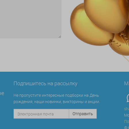
Подпишитесь на рассылку
М
ые
Не пропустите интересные подборки на День
рождения, наши новинки, викторины и акции.
sh
Мо
По
© 