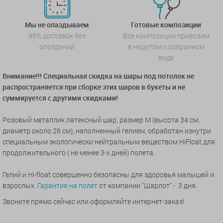
Мы не опаздываем
Готовые композиции
98% доставок без
Все композиции привозим
опозданий
в надутом и собранном
виде
Внимание!!! Специальная скидка на шары под потолок не
распространяется при сборке этих шаров в букеты и не
суммируется с другими скидками!
Розовый металлик латексный шар, размер M (высота 34 см,
диаметр около 26 см), наполненный гелием, обработан изнутри
специальным экологически нейтральным веществом HiFloat для
продолжительного ( не менее 3-х дней) полета.
Гелий и Hi-float совершенно безопасны для здоровья малышей и
взрослых.
Гарантия на полет
от компании "Шарлот" - 3 дня.
Звоните прямо сейчас или оформляйте интернет-заказ!