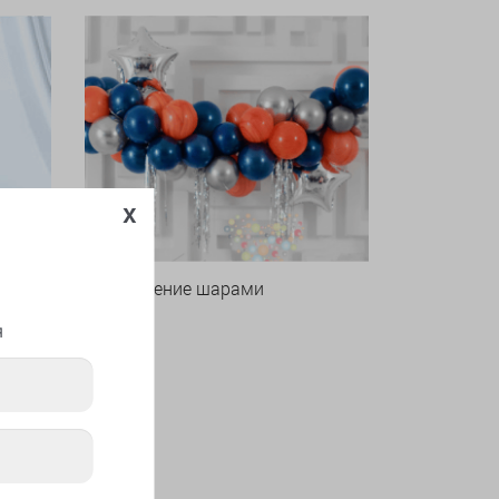
x
Оформление шарами
я