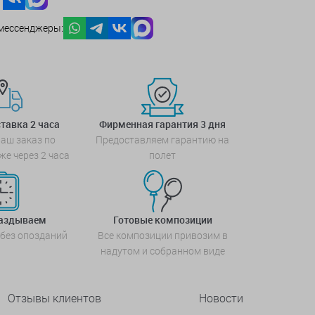
мессенджеры:
тавка 2 часа
Фирменная гарантия 3 дня
аш заказ по
Предоставляем гарантию на
же через 2 часа
полет
паздываем
Готовые композиции
 без опозданий
Все композиции привозим в
надутом и собранном виде
Отзывы клиентов
Новости