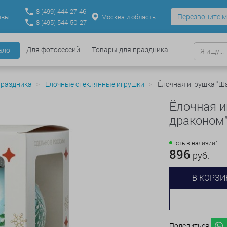
8
(499)
444-27-46
Перезвоните м
Москва и область
ывы
8
(495)
544-50-27
Для фотосессий
Товары для праздника
алог
праздника
Елочные стеклянные игрушки
Ёлочная игрушка "Ш
Ёлочная и
драконом"
Есть в наличии
1
896
руб.
В КОРЗИ
Поделиться: