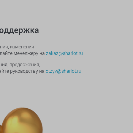
поддержка
ния, изменения
ылайте менеджеру на
zakaz@sharlot.ru
ния, предложения,
йте руководству на
otzyv@sharlot.ru