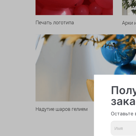
Печать логотипа
Арки 
Полу
зака
Надутие шаров гелием
Оставьте 