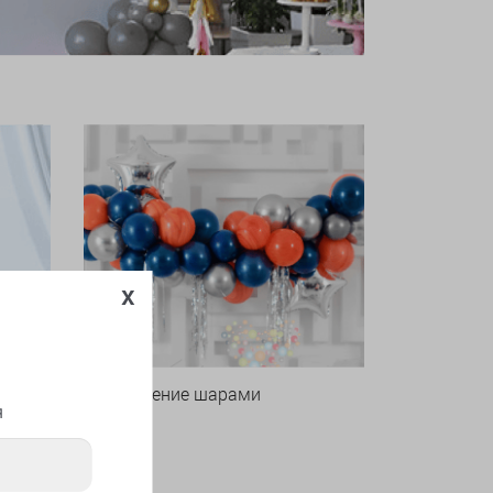
x
Оформление шарами
я