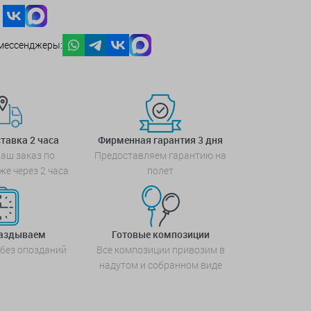
мессенджеры:
тавка 2 часа
Фирменная гарантия 3 дня
аш заказ по
Предоставляем гарантию на
же через 2 часа
полет
паздываем
Готовые композиции
 без опозданий
Все композиции привозим в
надутом и собранном виде