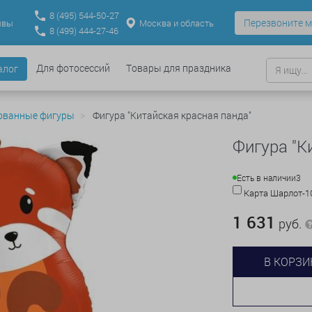
8
(495)
544-50-27
Перезвоните м
Москва и область
ывы
8
(499)
444-27-46
Для фотосессий
Товары для праздника
алог
ованные фигуры
Фигура "Китайская красная панда"
Фигура "К
Есть в наличии
3
Карта Шарлот-
1 631
руб.
В КОРЗИ