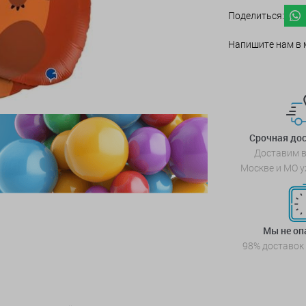
Поделиться:
Напишите нам в 
Срочная дос
Доставим в
Москве и МО у
Мы не о
98% доставок