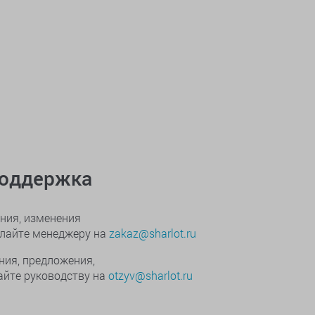
поддержка
ния, изменения
ылайте менеджеру на
zakaz@sharlot.ru
ния, предложения,
йте руководству на
otzyv@sharlot.ru