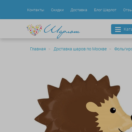
Контакты
Скидки
Доставка
Блог Шарлот
Отз
Кат
Главная
Доставка шаров по Москве
Фольгир