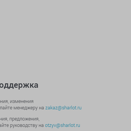
поддержка
ния, изменения
ылайте менеджеру на
zakaz@sharlot.ru
ния, предложения,
йте руководству на
otzyv@sharlot.ru