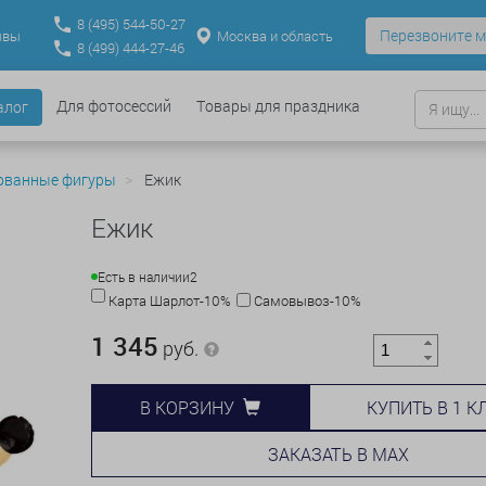
8
(495)
544-50-27
Перезвоните м
Москва и область
ывы
8
(499)
444-27-46
Для фотосессий
Товары для праздника
алог
ованные фигуры
Ежик
Ежик
Есть в наличии
2
Карта Шарлот-10%
Самовывоз-10%
1 345
руб.
КУПИТЬ В 1 К
В КОРЗИНУ
ЗАКАЗАТЬ В MAX