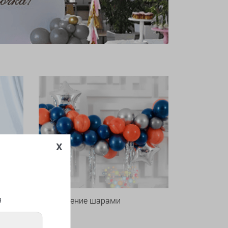
x
я
Оформление шарами