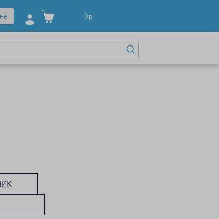
не
0
р
ЛИК