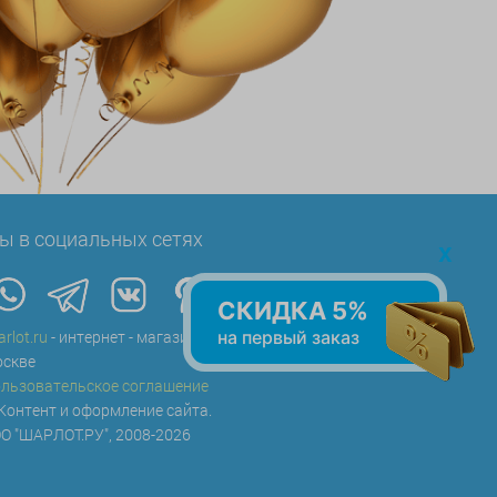
ы в социальных сетях
x
СКИДКА 5%
на первый заказ
arlot.ru
- интернет - магазин воздушных шаров в
скве
льзовательское соглашение
Контент и оформление сайта.
О "ШАРЛОТ.РУ", 2008-2026