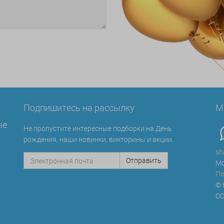
Подпишитесь на рассылку
М
ые
Не пропустите интересные подборки на День
рождения, наши новинки, викторины и акции.
sh
Мо
По
© 
ОО