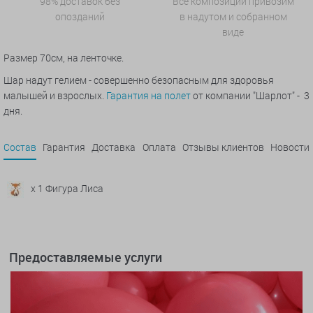
98% доставок без
Все композиции привозим
опозданий
в надутом и собранном
виде
Размер 70см, на ленточке.
Шар надут гелием - совершенно безопасным для здоровья
малышей и взрослых.
Гарантия на полет
от компании "Шарлот" - 3
дня.
Состав
Гарантия
Доставка
Оплата
Отзывы клиентов
Новости
x 1 Фигура Лиса
Предоставляемые услуги