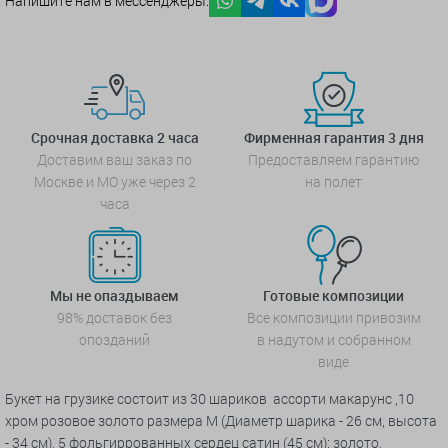
Напишите нам в мессенджеры:
Срочная доставка 2 часа
Фирменная гарантия 3 дня
Доставим ваш заказ по
Предоставляем гарантию
Москве и МО уже через 2
на полет
часа
Мы не опаздываем
Готовые композиции
98% доставок без
Все композиции привозим
опозданий
в надутом и собранном
виде
Букет на грузике состоит из 30 шариков ассорти макарунс ,10
хром розовое золото размера М (Диаметр шарика - 26 см, высота
- 34 см), 5 фольгиррованных сердец сатин (45 см): золото,