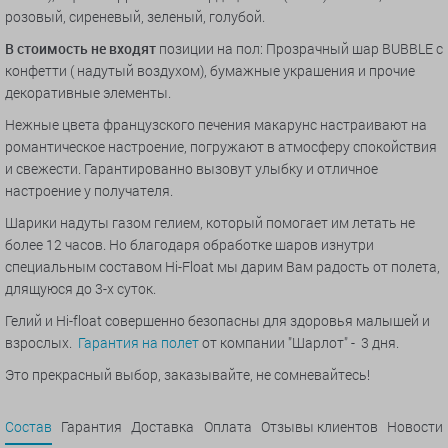
розовый, сиреневый, зеленый, голубой.
В стоимость не входят
позиции на пол: Прозрачный шар BUBBLE с
конфетти ( надутый воздухом), бумажные украшения и прочие
декоративные элементы.
Нежные цвета французского печения макарунс настраивают на
романтическое настроение, погружают в атмосферу спокойствия
и свежести. Гарантированно вызовут улыбку и отличное
настроение у получателя.
Шарики надуты газом гелием, который помогает им летать не
более 12 часов. Но благодаря обработке шаров изнутри
специальным составом Hi-Float мы дарим Вам радость от полета,
длящуюся до 3-х суток.
Гелий и Hi-float совершенно безопасны для здоровья малышей и
взрослых.
Гарантия на полет
от компании "Шарлот" - 3 дня.
Это прекрасный выбор, заказывайте, не сомневайтесь!
Состав
Гарантия
Доставка
Оплата
Отзывы клиентов
Новости