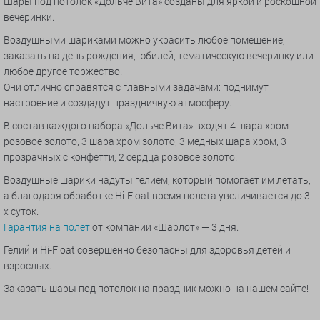
Шары под потолок «Дольче Вита» созданы для яркой и роскошной
вечеринки.
Воздушными шариками можно украсить любое помещение,
заказать на день рождения, юбилей, тематическую вечеринку или
любое другое торжество.
Они отлично справятся с главными задачами: поднимут
настроение и создадут праздничную атмосферу.
В состав каждого набора «Дольче Вита» входят 4 шара хром
розовое золото, 3 шара хром золото, 3 медных шара хром, 3
прозрачных с конфетти, 2 сердца розовое золото.
Воздушные шарики надуты гелием, который помогает им летать,
а благодаря обработке Hi-Float время полета увеличивается до 3-
х суток.
Гарантия на полет
от компании «Шарлот» — 3 дня.
Гелий и Hi-Float совершенно безопасны для здоровья детей и
взрослых.
Заказать шары под потолок на праздник можно на нашем сайте!