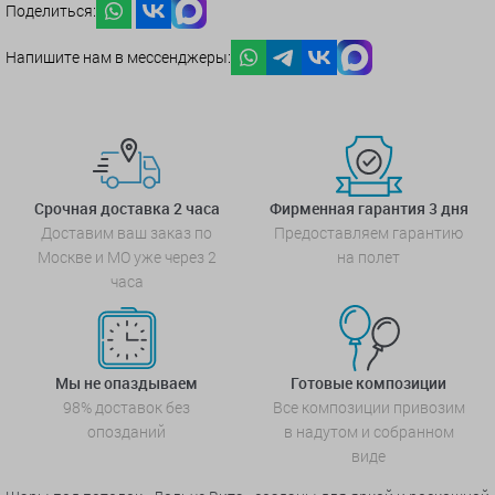
Поделиться:
Напишите нам в мессенджеры:
Срочная доставка 2 часа
Фирменная гарантия 3 дня
Доставим ваш заказ по
Предоставляем гарантию
Москве и МО уже через 2
на полет
часа
Мы не опаздываем
Готовые композиции
98% доставок без
Все композиции привозим
опозданий
в надутом и собранном
виде