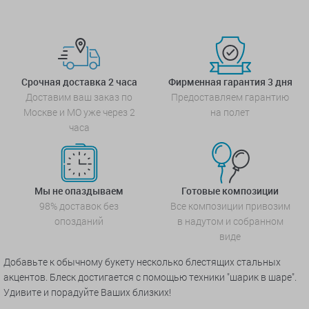
Срочная доставка 2 часа
Фирменная гарантия 3 дня
Доставим ваш заказ по
Предоставляем гарантию
Москве и МО уже через 2
на полет
часа
Мы не опаздываем
Готовые композиции
98% доставок без
Все композиции привозим
опозданий
в надутом и собранном
виде
Добавьте к обычному букету несколько блестящих стальных
акцентов. Блеск достигается с помощью техники "шарик в шаре".
Удивите и порадуйте Ваших близких!