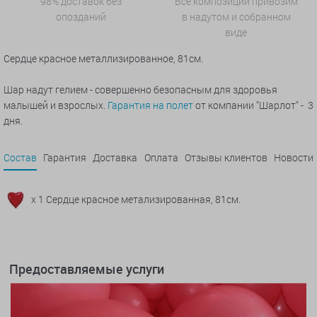
98% доставок без
Все композиции привозим
опозданий
в надутом и собранном
виде
Сердце красное металлизированное, 81см.
Шар надут гелием - совершенно безопасным для здоровья
малышей и взрослых.
Гарантия на полет
от компании "Шарлот" - 3
дня.
Состав
Гарантия
Доставка
Оплата
Отзывы клиентов
Новости
x 1 Сердце красное метализированная, 81см.
Предоставляемые услуги