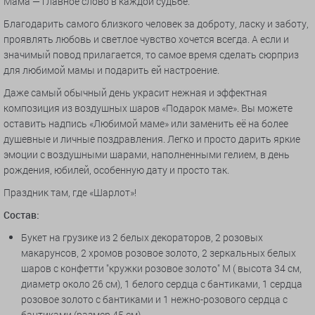
Мама — главное слово в каждой судьбе.
Благодарить самого близкого человек за доброту, ласку и заботу,
проявлять любовь и светлое чувство хочется всегда. А если и
значимый повод прилагается, то самое время сделать сюрприз
для любимой мамы и подарить ей настроение.
Даже самый обычный день украсит нежная и эффектная
композиция из воздушных шаров «Подарок маме». Вы можете
оставить надпись «Любимой маме» или заменить её на более
душевные и личные поздравления. Легко и просто дарить яркие
эмоции с воздушными шарами, наполненными гелием, в день
рождения, юбилей, особенную дату и просто так.
Праздник там, где «Шарлот»!
Состав:
Букет на грузике из 2 белых декораторов, 2 розовых
макарунсов, 2 хромов розовое золото, 2 зеркальных белых
шаров с конфетти "кружки розовое золото" М ( высота 34 см,
диаметр около 26 см), 1 белого сердца с бантиками, 1 сердца
розовое золото с бантиками и 1 нежно-розового сердца с
бантиками (размер 45 см)