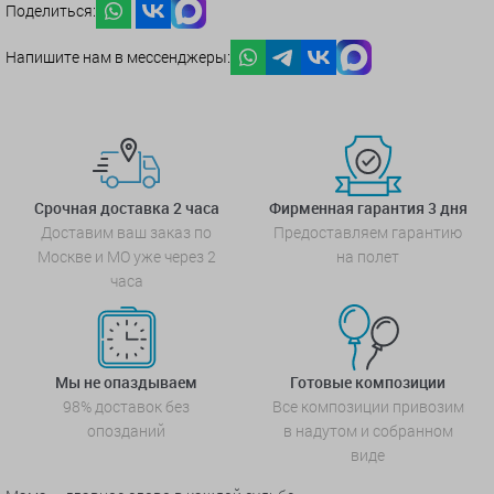
Поделиться:
Напишите нам в мессенджеры:
Срочная доставка 2 часа
Фирменная гарантия 3 дня
Доставим ваш заказ по
Предоставляем гарантию
Москве и МО уже через 2
на полет
часа
Мы не опаздываем
Готовые композиции
98% доставок без
Все композиции привозим
опозданий
в надутом и собранном
виде