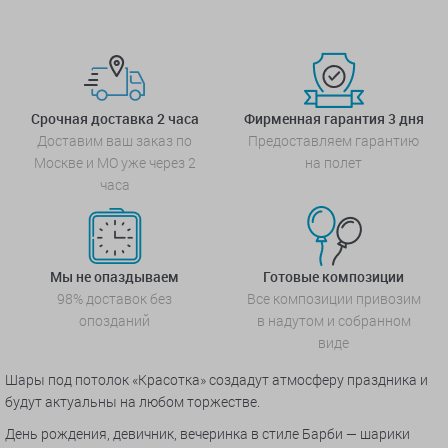
Срочная доставка 2 часа
Фирменная гарантия 3 дня
Доставим ваш заказ по
Предоставляем гарантию
Москве и МО уже через 2
на полет
часа
Мы не опаздываем
Готовые композиции
98% доставок без
Все композиции привозим
опозданий
в надутом и собранном
виде
Шары под потолок «Красотка» создадут атмосферу праздника и
будут актуальны на любом торжестве.
День рождения, девичник, вечеринка в стиле Барби — шарики