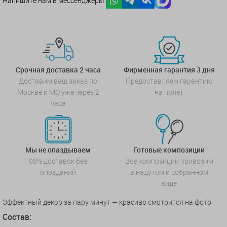
Напишите нам в мессенджеры:
Срочная доставка 2 часа
Фирменная гарантия 3 дня
Доставим ваш заказ по
Предоставляем гарантию
Москве и МО уже через 2
на полет
часа
Мы не опаздываем
Готовые композиции
98% доставок без
Все композиции привозим
опозданий
в надутом и собранном
виде
Эффектный декор за пару минут — красиво смотрится на фото.
Состав: