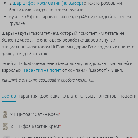
2
Шар-цифра Крем Сатин (на выбор)
с нежно-розовыми
бантиками каждая на своем грузике
букет из 6 фольгированных сердец (45 см) каждый на своем
грузике
Шары надуты газом гелием, который помогает им летать не
более 12 часов. Но благодаря обработке шаров изнутри
специальным составом Hi-Float мы дарим Вам радость от полета,
длящуюся до 3-х суток.
Гелий и Hi-float совершенно безопасны для здоровья малышей и
взрослых.
Гарантия на полет
от компании "Шарлот" - 3 дня.
Удивляйте близких, создавайте особые моменты!
Состав
Гарантия
Доставка
Оплата
Отзывы клиентов
Новости
x 1 Цифра 2 Сатин Крем
*
x 1 Цифра 5 Сатин Крем
*