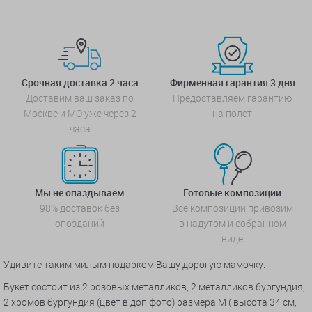
Срочная доставка 2 часа
Фирменная гарантия 3 дня
Доставим ваш заказ по
Предоставляем гарантию
Москве и МО уже через 2
на полет
часа
Мы не опаздываем
Готовые композиции
98% доставок без
Все композиции привозим
опозданий
в надутом и собранном
виде
Удивите таким милым подарком Вашу дорогую мамочку.
Букет состоит из 2 розовых металликов, 2 металликов бургундия,
2 хромов бургундия (цвет в доп фото) размера М ( высота 34 см,