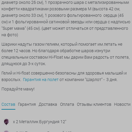
диаметр около 26 см), 1 прозрачного шара с метализированными
конфетти квадратиками розовыми размера М (высота 42 см,
диаметр около 33 см), 1 розового фольгированного сердца (45
см) и 1 фольгированной cатиновой звезды или сердца с надписью
"Super мама" (45 см). (цвет может отличаться от представленного
на фото)
Шарики надуты газом гелием, который помогает им летать не
более 12 часов. Но благодаря обработке шаров изнутри
специальным составом Hi-Float мы дарим Вам радость от полета,
длящуюся до 3-х суток.
Гелий и Hi-float совершенно безопасны для здоровья малышей и
взрослых.
Гарантия на полет
от компании "Шарлот" - 3 дня.
Порадуйте маму!
Состав
Гарантия
Доставка
Оплата
Отзывы клиентов
Новости
x 2 Металлик Бургундия 12"